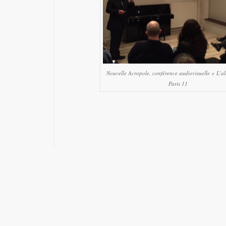
Nouvelle Acropole, conférence audiovisuelle « L’al
Paris 11