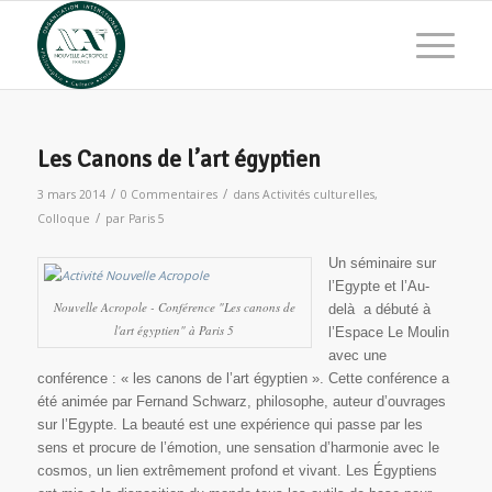
Les Canons de l’art égyptien
/
/
3 mars 2014
0 Commentaires
dans
Activités culturelles
,
/
Colloque
par
Paris 5
Un séminaire sur
l’Egypte et l’Au-
Nouvelle Acropole - Conférence "Les canons de
delà a débuté à
l'art égyptien" à Paris 5
l’Espace Le Moulin
avec une
conférence : « les canons de l’art égyptien ». Cette conférence a
été animée par Fernand Schwarz, philosophe, auteur d’ouvrages
sur l’Egypte.
La beauté est une expérience qui passe par les
sens et procure de l’émotion, une sensation d’harmonie avec le
cosmos, un lien extrêmement profond et vivant. Les Égyptiens