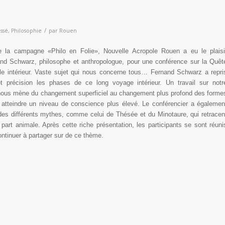
/
ssé
,
Philosophie
par
Rouen
 la campagne «Philo en Folie», Nouvelle Acropole Rouen a eu le plaisi
and Schwarz, philosophe et anthropologue, pour une conférence sur la Quêt
ple intérieur. Vaste sujet qui nous concerne tous… Fernand Schwarz a repri
et précision les phases de ce long voyage intérieur. Un travail sur notr
 nous mène du changement superficiel au changement plus profond des forme
 atteindre un niveau de conscience plus élevé. Le conférencier a égalemen
des différents mythes, comme celui de Thésée et du Minotaure, qui retracen
e part animale. Après cette riche présentation, les participants se sont réuni
continuer à partager sur de ce thème.