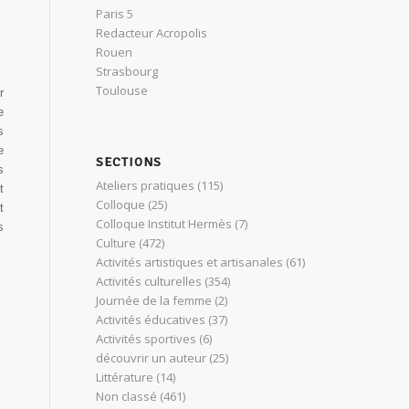
Paris 5
Redacteur Acropolis
Rouen
Strasbourg
Toulouse
r
e
s
e
SECTIONS
s
Ateliers pratiques
(115)
t
Colloque
(25)
t
Colloque Institut Hermès
(7)
s
Culture
(472)
Activités artistiques et artisanales
(61)
Activités culturelles
(354)
Journée de la femme
(2)
Activités éducatives
(37)
Activités sportives
(6)
découvrir un auteur
(25)
Littérature
(14)
Non classé
(461)