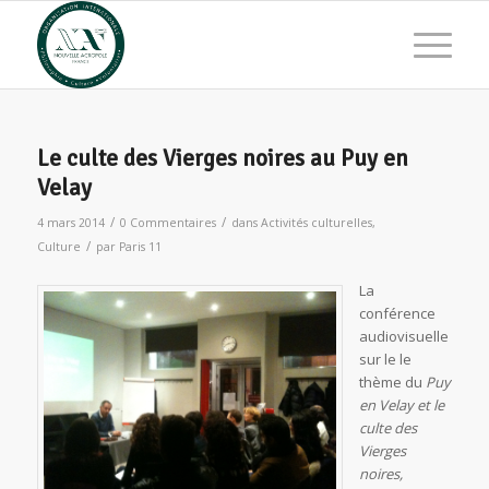
Le culte des Vierges noires au Puy en
Velay
/
/
4 mars 2014
0 Commentaires
dans
Activités culturelles
,
/
Culture
par
Paris 11
La
conférence
audiovisuelle
sur le le
thème du
Puy
en Velay et le
culte des
Vierges
noires,