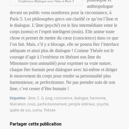
Conférence Dialogue avec l'âme à Paris 5
anthropologue
devant un public venu nombreux pour la circonstance, à
Paris 5. Les philosophes grecs ont clarifié ce qu’est l’âme et
le dialogue. L’âme (
psyché
) est le lieu intermédiaire entre le
corps (
soma
) et l’esprit intelligent (
noüs
). Elle anime toute
chose et permet de mettre du cœur (conscience) dans ce que
l’on fait. Mais, s’il y a blocage, elle ne pourra être l’interface
adéquate et ainsi plus de dialogue !
Comme Thésée eut le
courage d’agir à l’extérieur en libérant son âme du
Minotaure (son animalité) pour exprimer sa vraie nature,
chaque être humain peut dialoguer avec lui-même et diriger
le mouvement du corps pour rendre sa personnalité plus
harmonieuse, se perfectionner. Ne pas prendre soin de son
âme, c’est cesser d’être humain !
Etiquettes :
âme
,
C. G. Jung
,
conscience
,
dialogue
,
harmonie
,
libération
,
noüs
,
perfectionnement
,
périple intérieur
,
psyché
,
quête de soi
,
soma
,
Thésée
Partager cette publication