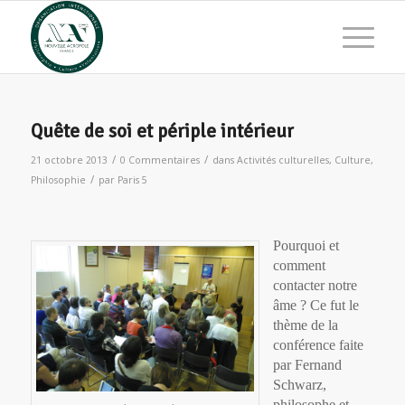
Quête de soi et périple intérieur
/
/
21 octobre 2013
0 Commentaires
dans
Activités culturelles
,
Culture
,
/
Philosophie
par
Paris 5
Pourquoi et
comment
contacter notre
âme ? Ce fut le
thème de la
conférence faite
par Fernand
Schwarz,
philosophe et