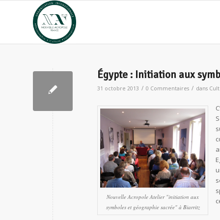
Égypte : Initiation aux sym
/
/
31 octobre 2013
0 Commentaires
dans
Cul
C
S
s
c
a
E
u
s
s
Nouvelle Acropole Atelier "initiation aux
c
symboles et géographie sacrée" à Biarritz