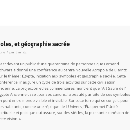
boles, et géographie sacrée
/
ture
par
Biarritz
’est devant un public d’une quarantaine de personnes que Fernand
chwarz a donné une conférence au centre Nouvelle Acropole de Biarritz
ur le thème : Égypte, initiation aux symboles et géographie sacrée. Cette
onférence inaugure un cycle de trois activités sur cette civilisation
ncienne. La projection et les commentaires montrent que l’Art Sacré de l’
gypte Ancienne tisse , par ses canons, la beauté parfaite de ses symboles
n pont entre monde visible et invisible. Sur cette terre qui se conçoit, pour
es habitants, comme une réplique de l’ Univers, l’État permet l’ Unité
pirituelle et politique qui assure, sur des siècles, la puissante cohésion de
ette vision. »