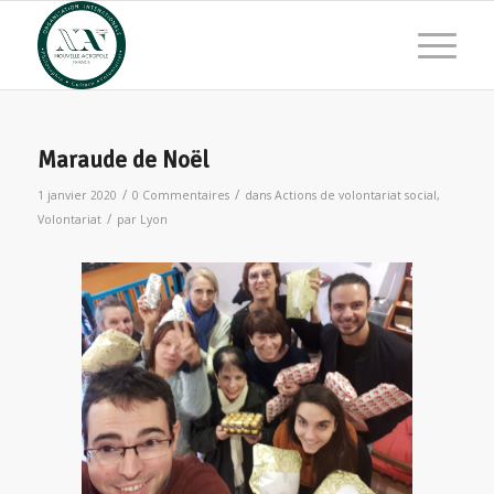
Maraude de Noël
/
/
1 janvier 2020
0 Commentaires
dans
Actions de volontariat social
,
/
Volontariat
par
Lyon