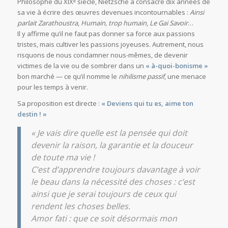
Philosophe du XIXᵉ siècle, Nietzsche a consacré dix années de
sa vie à écrire des œuvres devenues incontournables :
Ainsi
parlait Zarathoustra
,
Humain, trop humain
,
Le Gai Savoir
…
Il y affirme qu’il ne faut pas donner sa force aux passions
tristes, mais cultiver les passions joyeuses. Autrement, nous
risquons de nous condamner nous-mêmes, de devenir
victimes de la vie ou de sombrer dans un
« à-quoi-bonisme »
bon marché — ce qu’il nomme le
nihilisme passif
, une menace
pour les temps à venir.
Sa proposition est directe :
« Deviens qui tu es, aime ton
destin ! »
« Je vais dire quelle est la pensée qui doit
devenir la raison, la garantie et la douceur
de toute ma vie !
C’est d’apprendre toujours davantage à voir
le beau dans la nécessité des choses : c’est
ainsi que je serai toujours de ceux qui
rendent les choses belles.
Amor fati : que ce soit désormais mon