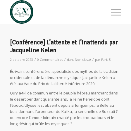
[Conférence] L’attente et l’inattendu par
Jacqueline Kelen
/
/
/
2 octobre 2023
0 Commentaires
dans
Non classé
par
Paris 5
Écrivain, conférencière, spécialiste des mythes de la tradition
occidentale et de la démarche mystique, Jacqueline Kelen a
été lauréate du Prix de la liberté intérieure 2020.
Qu’y a-t-il de commun entre le peuple hébreu marchant dans
le désert pendant quarante ans, la reine Pénélope dont
l’époux, Ulysse, est absent depuis si longtemps, la Belle au
bois dormant, l’arpenteur de Kafka, la sentinelle de Buzzati ?
ou encore l’amour lointain chanté par les troubadours et le
long désir qui brûle les mystiques ?