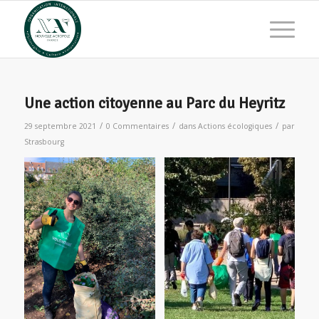
Une action citoyenne au Parc du Heyritz
/
/
/
29 septembre 2021
0 Commentaires
dans
Actions écologiques
par
Strasbourg