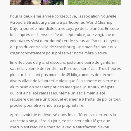
Pour la deuxième année consécutive, l’association Nouvelle
Acropole Strasbourg a tenu à participer au World Cleanup
Day, la journée mondiale du nettoyage de la planète. En cette
belle après-midi ensoleillée de septembre, une vingtaine de
volontaires s’est donc donné rendez-vous au Parc du Heyritz,
à 2 pas du centre ville de Strasbourg. Une manière pour eux
d’agir concrètement pour préserver notre mère Nature.
En effet, pas de grand discours, juste une paire de gants, un
sac et la volonté de rendre au Parc tout son éclat. Trois heures
plus tard, ce sont pas moins de 45 kilogrammes de déchets
divers allant de la bouteille plastique à la canette en verre ou
aluminium en passant par des masques, journaux, mégots…
qui ont ainsi été ramassés. Même un sac à main a été
récupéré derrière un bosquet et amené à l’hôtel de police tout
proche, pour être rendu à sa propriétaire.
Après avoir trié et déversé dans les différents collecteurs la
« recette » singulière du jour, c’est le cœur plus léger que
chacun est retourné chez soi avec la satisfaction d’avoir