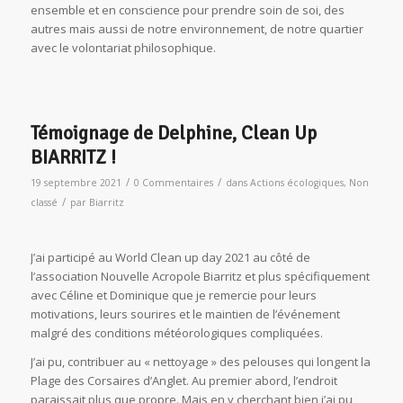
ensemble et en conscience pour prendre soin de soi, des
autres mais aussi de notre environnement, de notre quartier
avec le volontariat philosophique.
Témoignage de Delphine, Clean Up
BIARRITZ !
/
/
19 septembre 2021
0 Commentaires
dans
Actions écologiques
,
Non
/
classé
par
Biarritz
J’ai participé au World Clean up day 2021 au côté de
l’association Nouvelle Acropole Biarritz et plus spécifiquement
avec Céline et Dominique que je remercie pour leurs
motivations, leurs sourires et le maintien de l’événement
malgré des conditions météorologiques compliquées.
J’ai pu, contribuer au « nettoyage » des pelouses qui longent la
Plage des Corsaires d’Anglet. Au premier abord, l’endroit
paraissait plus que propre. Mais en y cherchant bien j’ai pu