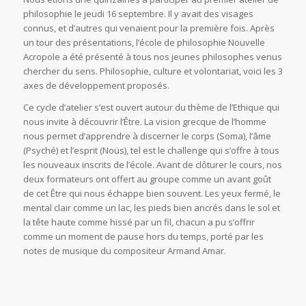
philosophie le jeudi 16 septembre. Il y avait des visages
connus, et d’autres qui venaient pour la première fois. Après
un tour des présentations, l’école de philosophie Nouvelle
Acropole a été présenté à tous nos jeunes philosophes venus
chercher du sens. Philosophie, culture et volontariat, voici les 3
axes de développement proposés.
Ce cycle d’atelier s’est ouvert autour du thème de l’Ethique qui
nous invite à découvrir l’Être. La vision grecque de l’homme
nous permet d’apprendre à discerner le corps (Soma), l’âme
(Psyché) et l’esprit (Noüs), tel est le challenge qui s’offre à tous
les nouveaux inscrits de l’école. Avant de clôturer le cours, nos
deux formateurs ont offert au groupe comme un avant goût
de cet Être qui nous échappe bien souvent. Les yeux fermé, le
mental clair comme un lac, les pieds bien ancrés dans le sol et
la tête haute comme hissé par un fil, chacun a pu s’offrir
comme un moment de pause hors du temps, porté par les
notes de musique du compositeur Armand Amar.