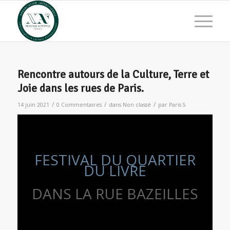
Rencontre autours de la Culture, Terre et
Joie dans les rues de Paris.
/
/
/
14 juin 2021
0 Commentaires
dans
Non classé
par
Paris 5
FESTIVAL DU QUARTIER
DU LIVRE
DANS LA RUE BAZEILLES