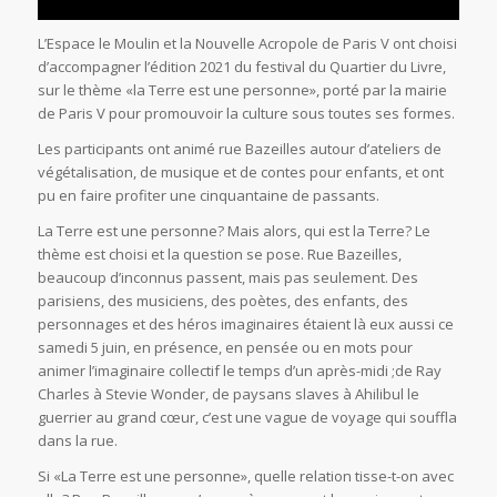
L’Espace le Moulin et la Nouvelle Acropole de Paris V ont choisi
d’accompagner l’édition 2021 du festival du Quartier du Livre,
sur le thème «la Terre est une personne», porté par la mairie
de Paris V pour promouvoir la culture sous toutes ses formes.
Les participants ont animé rue Bazeilles autour d’ateliers de
végétalisation, de musique et de contes pour enfants, et ont
pu en faire profiter une cinquantaine de passants.
La Terre est une personne? Mais alors, qui est la Terre? Le
thème est choisi et la question se pose. Rue Bazeilles,
beaucoup d’inconnus passent, mais pas seulement. Des
parisiens, des musiciens, des poètes, des enfants, des
personnages et des héros imaginaires étaient là eux aussi ce
samedi 5 juin, en présence, en pensée ou en mots pour
animer l’imaginaire collectif le temps d’un après-midi ;de Ray
Charles à Stevie Wonder, de paysans slaves à Ahilibul le
guerrier au grand cœur, c’est une vague de voyage qui souffla
dans la rue.
Si «La Terre est une personne», quelle relation tisse-t-on avec