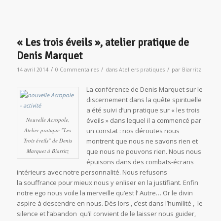
« Les trois éveils », atelier pratique de
Denis Marquet
/
/
/
14 avril 2014
0 Commentaires
dans
Ateliers pratiques
par
Biarritz
La conférence de Denis Marquet sur le
discernement dans la quête spirituelle
a été suivi d’un pratique sur « les trois
Nouvelle Acropole,
éveils » dans lequel il a commencé par
Atelier pratique "Les
un constat : nos déroutes nous
Trois éveils" de Denis
montrent que nous ne savons rien et
Marquet à Biarritz
que nous ne pouvons rien. Nous nous
épuisons dans des combats-écrans
intérieurs avec notre personnalité. Nous refusons
la souffrance pour mieux nous y enliser en la justifiant. Enfin
notre ego nous voile la merveille qu’est l’ Autre… Or le divin
aspire à descendre en nous. Dès lors , c’est dans l’humilité , le
silence et l’abandon qu’il convient de le laisser nous guider,