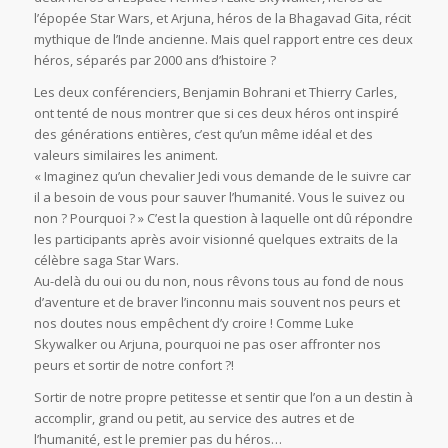
l’épopée Star Wars, et Arjuna, héros de la Bhagavad Gita, récit
mythique de l’Inde ancienne. Mais quel rapport entre ces deux
héros, séparés par 2000 ans d’histoire ?
Les deux conférenciers, Benjamin Bohrani et Thierry Carles,
ont tenté de nous montrer que si ces deux héros ont inspiré
des générations entières, c’est qu’un même idéal et des
valeurs similaires les animent.
« Imaginez qu’un chevalier Jedi vous demande de le suivre car
il a besoin de vous pour sauver l’humanité. Vous le suivez ou
non ? Pourquoi ? » C’est la question à laquelle ont dû répondre
les participants après avoir visionné quelques extraits de la
célèbre saga Star Wars.
Au-delà du oui ou du non, nous rêvons tous au fond de nous
d’aventure et de braver l’inconnu mais souvent nos peurs et
nos doutes nous empêchent d’y croire ! Comme Luke
Skywalker ou Arjuna, pourquoi ne pas oser affronter nos
peurs et sortir de notre confort ?!
Sortir de notre propre petitesse et sentir que l’on a un destin à
accomplir, grand ou petit, au service des autres et de
l’humanité, est le premier pas du héros…