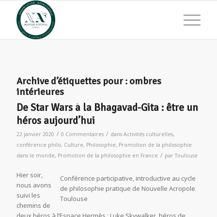
Archive d’étiquettes pour :
ombres
intérieures
De Star Wars à la Bhagavad-Gita : être un
héros aujourd’hui
/
/
22 janvier 2020
0 Commentaires
dans
Activités culturelles
,
conférence philo
,
Culture
,
Philosophie
,
Promotion de la philosophie
/
dans le monde
,
Promotion de la philosophie en France
par
Toulouse
Hier soir,
Conférence participative, introductive au cycle
nous avons
de philosophie pratique de Nouvelle Acropole
suivi les
Toulouse
chemins de
deux héros à l’Espace Hermès : Luke Skywalker, héros de