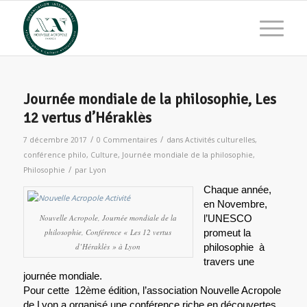
Journée mondiale de la philosophie, Les
12 vertus d’Héraklès
/
/
7 décembre 2017
0 Commentaires
dans
Activités culturelles
,
conférence philo
,
Culture
,
Journée mondiale de la philosophie
,
/
Philosophie
par
Lyon
Chaque année,
en Novembre,
Nouvelle Acropole, Journée mondiale de la
l’UNESCO
philosophie, Conférence « Les 12 vertus
promeut la
d’Héraklès » à Lyon
philosophie à
travers une
journée mondiale.
Pour cette 12ème édition, l’association Nouvelle Acropole
de Lyon a organisé une conférence riche en découvertes