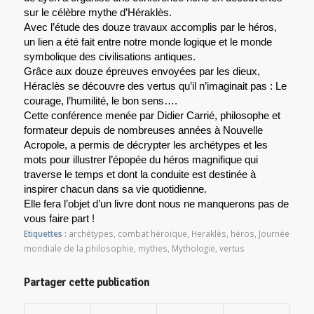
sur le célèbre mythe d’Héraklès.
Avec l’étude des douze travaux accomplis par le héros,
un lien a été fait entre notre monde logique et le monde
symbolique des civilisations antiques.
Grâce aux douze épreuves envoyées par les dieux,
Héraclès se découvre des vertus qu’il n’imaginait pas : Le
courage, l’humilité, le bon sens….
Cette conférence menée par Didier Carrié, philosophe et
formateur depuis de nombreuses années à Nouvelle
Acropole, a permis de décrypter les archétypes et les
mots pour illustrer l’épopée du héros magnifique qui
traverse le temps et dont la conduite est destinée à
inspirer chacun dans sa vie quotidienne.
Elle fera l’objet d’un livre dont nous ne manquerons pas de
vous faire part !
Etiquettes :
archétypes
,
combat héroïque
,
Heraklès
,
héros
,
Journée
mondiale de la philosophie
,
mythes
,
Mythologie
,
vertus
Partager cette publication