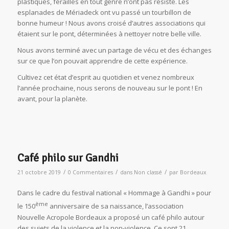
plastiques, férailles en tout genre n’ont pas résisté. Les
esplanades de Mériadeck ont vu passé un tourbillon de
bonne humeur ! Nous avons croisé d’autres associations qui
étaient sur le pont, déterminées à nettoyer notre belle ville.
Nous avons terminé avec un partage de vécu et des échanges
sur ce que l’on pouvait apprendre de cette expérience.
Cultivez cet état d’esprit au quotidien et venez nombreux
l’année prochaine, nous serons de nouveau sur le pont ! En
avant, pour la planète.
Café philo sur Gandhi
/
/
/
21 octobre 2019
0 Commentaires
dans
Non classé
par
Bordeaux
Dans le cadre du festival national « Hommage à Gandhi » pour
ème
le 150
anniversaire de sa naissance, l’association
Nouvelle Acropole Bordeaux a proposé un café philo autour
des sujets de la violence et la non-violence. Ce sont 21