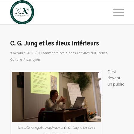
C. G. Jung et les dieux intérieurs
/
/
9 octobre 2017
0 Commentaires
dans
Activités culturelles
,
/
Culture
par
Lyon
C’est
devant
un public
Nouvelle Acropole, conférence « C. G. Jung et les dieux
intérieurs », à Lyon