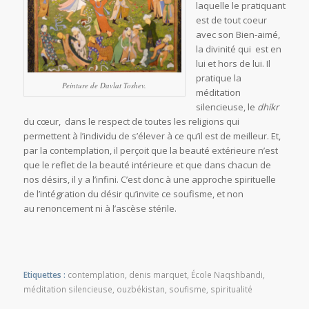
laquelle le pratiquant
est de tout coeur
avec son Bien-aimé,
la divinité qui est en
lui et hors de lui. Il
pratique la
Peinture de Davlat Toshev.
méditation
silencieuse, le
dhikr
du cœur, dans le respect de toutes les religions qui
permettent à l’individu de s’élever à ce qu’il est de meilleur. Et,
par la contemplation, il perçoit que la beauté extérieure n’est
que le reflet de la beauté intérieure et que dans chacun de
nos désirs, il y a l’infini. C’est donc à une approche spirituelle
de l’intégration du désir qu’invite ce soufisme, et non
au renoncement ni à l’ascèse stérile.
Etiquettes :
contemplation
,
denis marquet
,
École Naqshbandi
,
méditation silencieuse
,
ouzbékistan
,
soufisme
,
spiritualité