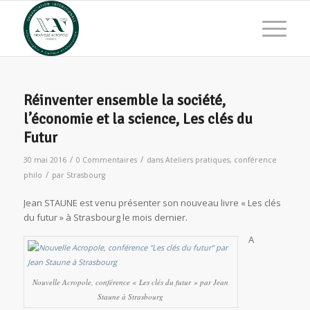
Réinventer ensemble la société,
l’économie et la science, Les clés du
Futur
/
/
30 mai 2016
0 Commentaires
dans
Ateliers pratiques
,
conférence
/
philo
par
Strasbourg
Jean STAUNE est venu présenter son nouveau livre « Les clés
du futur » à Strasbourg le mois dernier.
A
Nouvelle Acropole, conférence « Les clés du futur » par Jean
Staune à Strasbourg