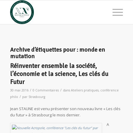
Archive d’étiquettes pour :
monde en
mutation
Réinventer ensemble la société,
l’économie et la science, Les clés du
Futur
/
/
30 mai 2016
0 Commentaires
dans
Ateliers pratiques
,
conférence
/
philo
par
Strasbourg
Jean STAUNE est venu présenter son nouveau livre « Les clés
du futur » à Strasbourg le mois dernier.
A