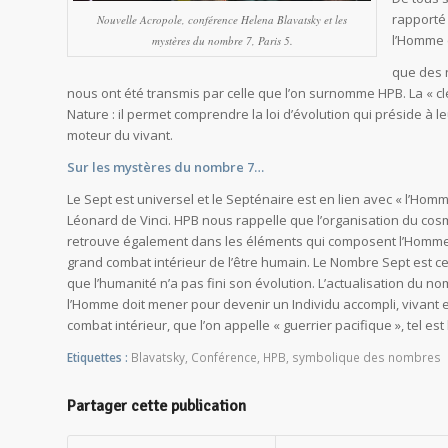
rapporté
Nouvelle Acropole, conférence Helena Blavatsky et les
l’Homme e
mystères du nombre 7, Paris 5.
que des n
nous ont été transmis par celle que l’on surnomme HPB. La « c
Nature : il permet comprendre la loi d’évolution qui préside à le
moteur du vivant.
Sur les mystères du nombre 7…
Le Sept est universel et le Septénaire est en lien avec « l’Ho
Léonard de Vinci. HPB nous rappelle que l’organisation du cos
retrouve également dans les éléments qui composent l’Homme. S’
grand combat intérieur de l’être humain. Le Nombre Sept est c
que l’humanité n’a pas fini son évolution. L’actualisation du n
l’Homme doit mener pour devenir un Individu accompli, vivant 
combat intérieur, que l’on appelle « guerrier pacifique », tel e
Etiquettes :
Blavatsky
,
Conférence
,
HPB
,
symbolique des nombres
Partager cette publication