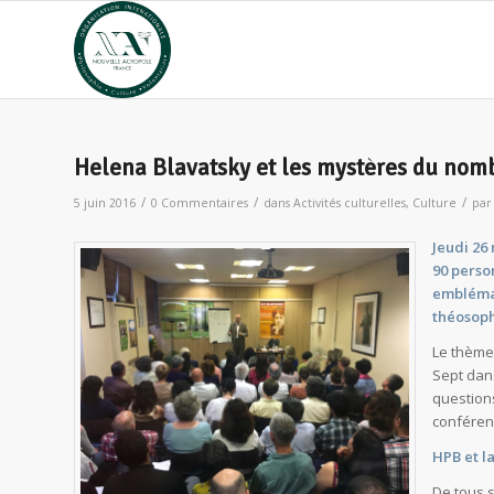
Helena Blavatsky et les mystères du nom
/
/
/
5 juin 2016
0 Commentaires
dans
Activités culturelles
,
Culture
pa
Jeudi 26 
90 perso
emblémat
théosoph
Le thème
Sept dan
questions
conféren
HPB et l
De tous 