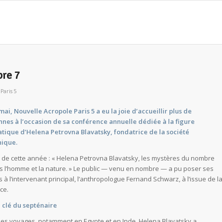
bre 7
r
Paris 5
mai, Nouvelle Acropole Paris 5 a eu la joie d’accueillir plus de
nnes à l’occasion de sa conférence annuelle dédiée à la figure
ique d’Helena Petrovna Blavatsky, fondatrice de la société
ique.
 de cette année : «
Helena Petrovna Blavatsky, les mystères du nombre
s l’homme et la nature
. » Le public — venu en nombre — a pu poser ses
 à l’intervenant principal, l’anthropologue Fernand Schwarz, à l’issue de l
ce.
a clé du septénaire
ses voyages, notamment en Egypte et en Inde, Helena Blavatsky a