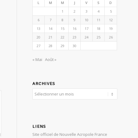
L
M
M
J
V
S
D
1
2
3
4
5
6
7
8
9
10
11
12
13
14
15
16
17
18
19
20
21
22
23
24
25
26
27
28
29
30
« Mai
Août »
ARCHIVES
LIENS
Site officiel de Nouvelle Acropole France