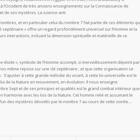
 à l’Occident de très anciens enseignements sur la Connaissance de
t de ses mystères. La science anti
ombres, et en particulier celui du nombre 7 fait partie de ces éléments qu
lé septénaire » offre un regard profondément universel sur l’Homme et la
urs interactions, incluant la dimension spirituelle et matérielle de ce
mme-étoile », symbole de l’Homme accompli, si merveilleusement dépeint par
mos même repose sur une clé septénaire ; et que cette organisation se
ajuster à cette grande mélodie du vivant, à cette loi universelle est le
elui de la Nature en mouvement, en évolution. Il nous enseigne
ombre Sept et de ses principes et qualités est le grand combat intérieur que
en harmonie avec les lois de la Nature. Cet homme relié et assumant le
st l’un des mystères dévoilés par le nombre 7 au cours de cette soirée…