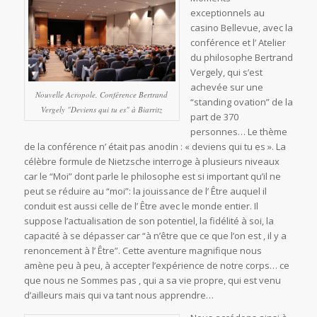
exceptionnels au
casino Bellevue, avec la
conférence et l’ Atelier
du philosophe Bertrand
Vergely, qui s’est
achevée sur une
Nouvelle Acropole, Conférence Bertrand
“standing ovation” de la
Vergely "Deviens qui tu es" à Biarritz
part de 370
personnes… Le thème
de la conférence n’ était pas anodin : « deviens qui tu es ». La
célèbre formule de Nietzsche interroge à plusieurs niveaux
car le “Moi” dont parle le philosophe est si important qu’il ne
peut se réduire au “moi”: la jouissance de l’ Être auquel il
conduit est aussi celle de l’ Être avec le monde entier. Il
suppose l’actualisation de son potentiel, la fidélité à soi, la
capacité à se dépasser car “à n’être que ce que l’on est , il y a
renoncement à l’ Être”. Cette aventure magnifique nous
amène peu à peu, à accepter l’expérience de notre corps… ce
que nous ne Sommes pas , qui a sa vie propre, qui est venu
d’ailleurs mais qui va tant nous apprendre…