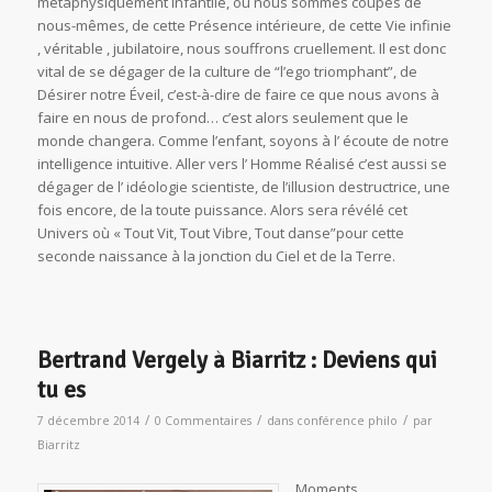
métaphysiquement infantile, où nous sommes coupés de
nous-mêmes, de cette Présence intérieure, de cette Vie infinie
, véritable , jubilatoire, nous souffrons cruellement. Il est donc
vital de se dégager de la culture de “l’ego triomphant”, de
Désirer notre Éveil, c’est-à-dire de faire ce que nous avons à
faire en nous de profond… c’est alors seulement que le
monde changera. Comme l’enfant, soyons à l’ écoute de notre
intelligence intuitive. Aller vers l’ Homme Réalisé c’est aussi se
dégager de l’ idéologie scientiste, de l’illusion destructrice, une
fois encore, de la toute puissance. Alors sera révélé cet
Univers où « Tout Vit, Tout Vibre, Tout danse”pour cette
seconde naissance à la jonction du Ciel et de la Terre.
Bertrand Vergely à Biarritz : Deviens qui
tu es
/
/
/
7 décembre 2014
0 Commentaires
dans
conférence philo
par
Biarritz
Moments