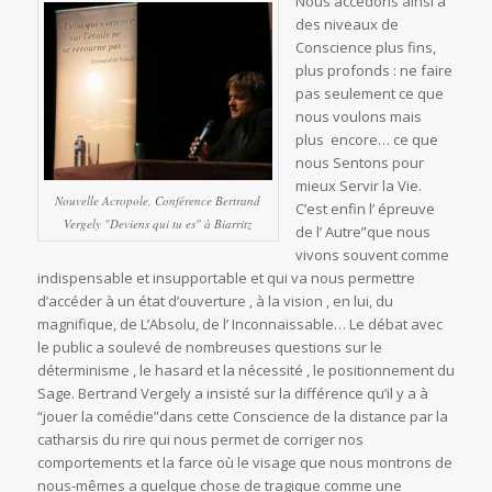
Nous accédons ainsi à
des niveaux de
Conscience plus fins,
plus profonds : ne faire
pas seulement ce que
nous voulons mais
plus encore… ce que
nous Sentons pour
mieux Servir la Vie.
Nouvelle Acropole, Conférence Bertrand
C’est enfin l’ épreuve
Vergely "Deviens qui tu es" à Biarritz
de l’ Autre”que nous
vivons souvent comme
indispensable et insupportable et qui va nous permettre
d’accéder à un état d’ouverture , à la vision , en lui, du
magnifique, de L’Absolu, de l’ Inconnaissable… Le débat avec
le public a soulevé de nombreuses questions sur le
déterminisme , le hasard et la nécessité , le positionnement du
Sage. Bertrand Vergely a insisté sur la différence qu’il y a à
“jouer la comédie”dans cette Conscience de la distance par la
catharsis du rire qui nous permet de corriger nos
comportements et la farce où le visage que nous montrons de
nous-mêmes a quelque chose de tragique comme une