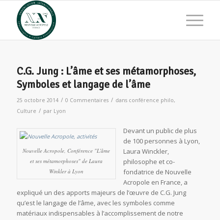
C.G. Jung : L’âme et ses métamorphoses,
Symboles et langage de l’âme
/
/
25 octobre 2014
0 Commentaires
dans
conférence philo
,
/
Culture
par
Lyon
Devant un public de plus
de 100 personnes à Lyon,
Nouvelle Acropole, Conférence "L'âme
Laura Winckler,
et ses métamorphoses" de Laura
philosophe et co-
Winkler à Lyon
fondatrice de Nouvelle
Acropole en France, a
expliqué un des apports majeurs de l’œuvre de C.G. Jung
qu’est le langage de l’âme, avec les symboles comme
matériaux indispensables à l’accomplissement de notre