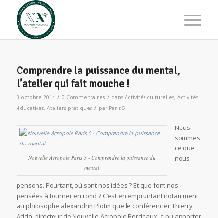
Comprendre la puissance du mental,
l’atelier qui fait mouche !
/
/
3 octobre 2014
0 Commentaires
dans
Activités culturelles
,
Activités
/
éducatives
,
Ateliers pratiques
par
Paris 5
Nous
sommes
ce que
Nouvelle Acropole Paris 5 - Comprendre la puissance du
nous
mental
pensons. Pourtant, où sont nos idées ? Et que font nos
pensées à tourner en rond ? C’est en empruntant notamment
au philosophe alexandrin Plotin que le conférencier Thierry
Adda, directeur de Nouvelle Acropole Bordeaux, a pu apporter