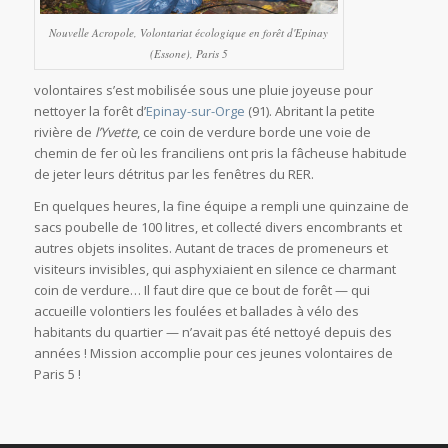
Nouvelle Acropole, Volontariat écologique en forêt d'Epinay
(Essone), Paris 5
volontaires s’est mobilisée sous une pluie joyeuse pour
nettoyer la forêt d’
Epinay-sur-Orge
(91). Abritant la petite
rivière de
l’Yvette
, ce coin de verdure borde une voie de
chemin de fer où les franciliens ont pris la fâcheuse habitude
de jeter leurs détritus par les fenêtres du RER.
En quelques heures, la fine équipe a rempli une quinzaine de
sacs poubelle de 100 litres, et collecté divers encombrants et
autres objets insolites. Autant de traces de promeneurs et
visiteurs invisibles, qui asphyxiaient en silence ce charmant
coin de verdure… Il faut dire que ce bout de forêt — qui
accueille volontiers les foulées et ballades à vélo des
habitants du quartier — n’avait pas été nettoyé depuis des
années ! Mission accomplie pour ces jeunes volontaires de
Paris 5 !