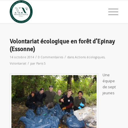
Volontariat écologique en forêt d’Epinay
(Essonne)
/
/
14 octobre 2014
0 Commentaires
dans
Actions écologiques
,
/
Volontariat
par
Paris 5
Une
équipe
de sept
jeunes