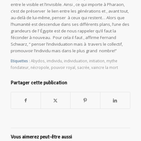
entre le visible et l’invisible. Ainsi , ce qui importe à Pharaon,
c’est de préserver le lien entre les générations et , avant tout,
au-delà de lui-même, penser à ceux qui restent… Alors que
l’humanité est descendue dans ses différents plans, l’une des
grandeurs de l’ Égypte est de nous rappeler qu’il faut la
féconder à nouveau. Pour cela il faut , affirme Fernand
Schwarz, “ penser l’individuation mais à travers le collectif,
promouvoir l’individu mais dans le plus grand nombre!”
Etiquettes :
Abydos
,
imdividu
,
individuation
,
initiation
,
mythe
fondateur
,
nécropole
,
pouvoir royal
,
sacrée
,
vaincre la mort
Partager cette publication
Vous aimerez peut-être aussi