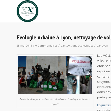
Ecologie urbaine à Lyon, nettoyage de volo
/
/
/
28 mai 2014
0 Commentaires
dans
Actions écologiques
par
Lyon
Les VOLLO
ville. Le
étaient b
représen
contenant
citoyens
cinquante
dans l’in
participa
Nouvelle Acropole, action de volontariat, "écologie urbaine à
Lyon"
Etiquettes 
propreté