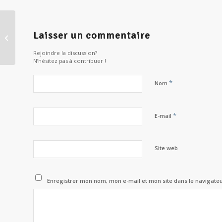
Réincarnation dans l’Égypte des
Laisser un commentaire
Pharaons selon Helena Petrovna
Blavatsk...
Rejoindre la discussion?
N’hésitez pas à contribuer !
*
Nom
*
E-mail
Site web
Enregistrer mon nom, mon e-mail et mon site dans le navigat