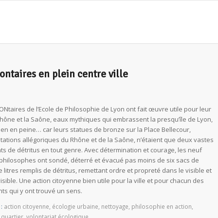
ntaires en plein centre ville
Ntaires de l’Ecole de Philosophie de Lyon ont fait œuvre utile pour leur
 Rhône et la Saône, eaux mythiques qui embrassent la presqu’île de Lyon,
ien en peine… car leurs statues de bronze sur la Place Bellecour,
tations allégoriques du Rhône et de la Saône, n’étaient que deux vastes
s de détritus en tout genre. Avec détermination et courage, les neuf
 philosophes ont sondé, déterré et évacué pas moins de six sacs de
 litres remplis de détritus, remettant ordre et propreté dans le visible et
visible. Une action citoyenne bien utile pour la ville et pour chacun des
nts qui y ont trouvé un sens.
:
action citoyenne
,
écologie urbaine
,
nettoyage
,
philosophie en action
,
,
quartier
,
volontariat écologique