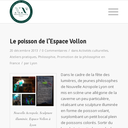
Le poisson de l’Espace Vollon
/
/
20 décembre 2013
0 Commentaires
dans
Activités culturelles
,
Ateliers pratiques
,
Philosophie
,
Promotion de la philosophie en
/
France
par
Lyon
Dans le cadre de la fête des
lumières, de jeunes philosophes
de Nouvelle Acropole Lyon ont
mis en scène une allégorie de la
caverne un peu particulière,
réalisant une sculpture illuminée
en forme de poisson volant,
Nouvelle Acropole, Sculpture
surplombant un petit bocal plein
illuminée, Espace Vollon à
de poissons colorés. Sortir du
Lyon