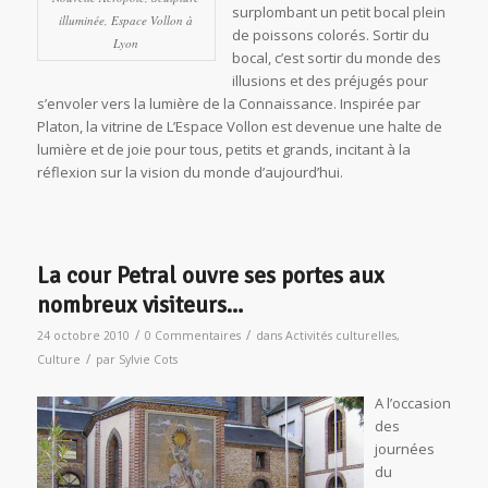
surplombant un petit bocal plein
illuminée, Espace Vollon à
de poissons colorés. Sortir du
Lyon
bocal, c’est sortir du monde des
illusions et des préjugés pour
s’envoler vers la lumière de la Connaissance. Inspirée par
Platon, la vitrine de L’Espace Vollon est devenue une halte de
lumière et de joie pour tous, petits et grands, incitant à la
réflexion sur la vision du monde d’aujourd’hui.
La cour Petral ouvre ses portes aux
nombreux visiteurs…
/
/
24 octobre 2010
0 Commentaires
dans
Activités culturelles
,
/
Culture
par
Sylvie Cots
A l’occasion
des
journées
du