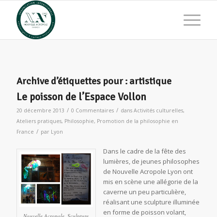
Archive d’étiquettes pour :
artistique
Le poisson de l’Espace Vollon
/
/
20 décembre 2013
0 Commentaires
dans
Activités culturelles
,
Ateliers pratiques
,
Philosophie
,
Promotion de la philosophie en
/
France
par
Lyon
Dans le cadre de la fête des
lumières, de jeunes philosophes
de Nouvelle Acropole Lyon ont
mis en scène une allégorie de la
caverne un peu particulière,
réalisant une sculpture illuminée
en forme de poisson volant,
Nouvelle Acropole, Sculpture