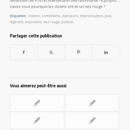
dimension de « l’ici et maintenant» bien étonnante ! A propos…
savez-vous pourquoi les clowns ont-ils un nez rouge ?
Etiquettes :
clowns
,
comédiens
,
danseurs
,
improvisation
,
jeux
,
légereté
,
musiciens
,
nez rouge
,
poésie
Partager cette publication
Vous aimerez peut-être aussi