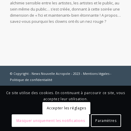
alchimie sensible entre les artistes, les artistes et le public, au
sein même du public… s’est créée, donnant à cette soirée une
dimension de « l’ici et maintenant» bien étonnante ! A propos…
savez-vous pourquoi les clowns ont-ils un nez rouge ?
© Copyright - News Nouvelle Acropole - 2023 - Mentions légales -
Politique de confidentialité
Ce site utilise des cookies. En continuant à parcourir ce site, vous
acceptez leur utilisation.
Accepter les réglages
Masquer uniquement les notifications
Paramètres