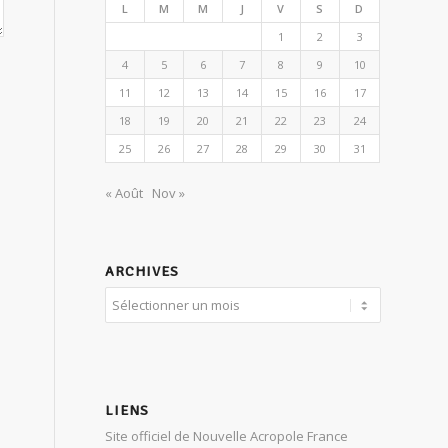
L
M
M
J
V
S
D
1
2
3
4
5
6
7
8
9
10
11
12
13
14
15
16
17
18
19
20
21
22
23
24
25
26
27
28
29
30
31
« Août
Nov »
ARCHIVES
LIENS
Site officiel de Nouvelle Acropole France