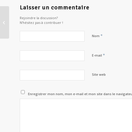
Laisser un commentaire
Rejoindre la discussion?
Stage européen des arts matiaux
N’hésitez pas à contribuer !
en France
*
Nom
*
E-mail
Site web
Enregistrer mon nom, mon e-mail et mon site dans le navigat