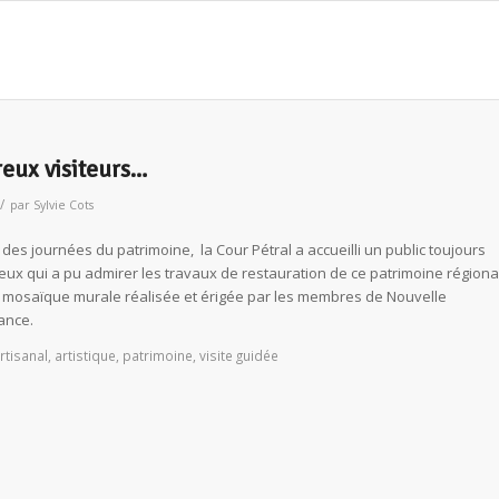
reux visiteurs…
/
par
Sylvie Cots
 des journées du patrimoine, la Cour Pétral a accueilli un public toujours
ux qui a pu admirer les travaux de restauration de ce patrimoine régiona
a mosaïque murale réalisée et érigée par les membres de Nouvelle
ance.
rtisanal
,
artistique
,
patrimoine
,
visite guidée