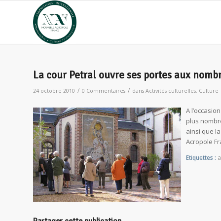
La cour Petral ouvre ses portes aux nomb
/
/
24 octobre 2010
0 Commentaires
dans
Activités culturelles
,
Culture
A l’occasion
plus nombre
ainsi que l
Acropole Fr
Etiquettes :
a