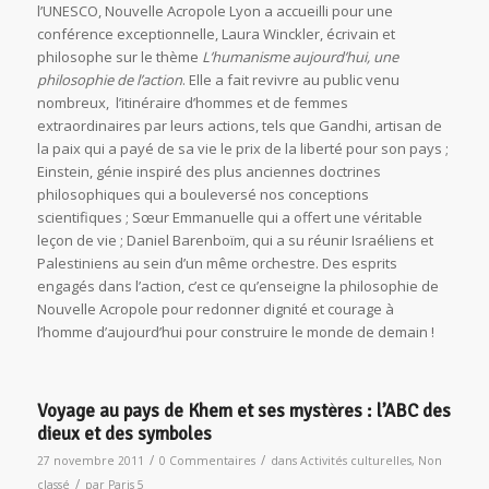
l’UNESCO, Nouvelle Acropole Lyon a accueilli pour une
conférence exceptionnelle, Laura Winckler, écrivain et
philosophe sur le thème
L’humanisme aujourd’hui, une
philosophie de l’action
. Elle a fait revivre au public venu
nombreux, l’itinéraire d’hommes et de femmes
extraordinaires par leurs actions, tels que Gandhi, artisan de
la paix qui a payé de sa vie le prix de la liberté pour son pays ;
Einstein, génie inspiré des plus anciennes doctrines
philosophiques qui a bouleversé nos conceptions
scientifiques ; Sœur Emmanuelle qui a offert une véritable
leçon de vie ; Daniel Barenboïm, qui a su réunir Israéliens et
Palestiniens au sein d’un même orchestre. Des esprits
engagés dans l’action, c’est ce qu’enseigne la philosophie de
Nouvelle Acropole pour redonner dignité et courage à
l’homme d’aujourd’hui pour construire le monde de demain !
Voyage au pays de Khem et ses mystères : l’ABC des
dieux et des symboles
/
/
27 novembre 2011
0 Commentaires
dans
Activités culturelles
,
Non
/
classé
par
Paris 5