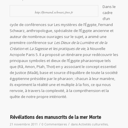
Dans le
http://fernand.schwarz.free.fr
cadre
d’un
cycle de conférences sur Les mystères de l’Égypte, Fernand
Schwarz, anthropologue, spécialiste de l’Égypte ancienne et
auteur de nombreux ouvrages sur le sujet, a animé une
première conférence sur
Les Dieux
de la Lumière et de la
Création
et
La Sagesse et les pratiques de vie
, à Nouvelle
Acropole Paris 5. Il a proposé un itinéraire pour redécouvrir les
principaux symboles et dieux de l’Égypte pharaonique tels
que (Râ, Amon, Ptah, Thot) en y associant le concept essentiel
de Justice (Maât), base et source d’équilibre de toute la société
égyptienne présidée par le pharaon ; chacun à leur manière,
ils expriment la réalité une et multiple à la fois, ce qui nous
renvoie, à travers la complexité, à la compréhension et la
quête de notre propre intériorité.
Révélations des manuscrits de la mer Morte
/
/
21 novembre 2011
0 Commentaires
dans
Activités culturelles
,