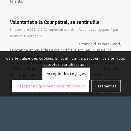
talents.
Volontariat à la Cour pétral, se sentir utile
/
/
/
9 novembre 2011
0 Commentaires
dans
Actions écologiques
par
Redacteur Acropolis
Le temps d’un week-end,
l’ancienne abbaye de La cour Pétral a accueilli plus de 80
volontaires pour accomplir différentes actions. Dans le
Ce site utilise des cookies. En continuant à parcourir ce site, vous
domaine de l’écologie, plus de 350 kg de pommes, donnant
acceptez leur utilisation.
150 litres de jus de pommes, 75 kg de potirons issus du jardin
Accepter les réglages
biologique…ont été récoltés. Dans le domaine de la
valorisation du patrimoine, la rénovation d’une toiture et d’une
Masquer uniquement les notifications
Paramètres
façade a été poursuivie. Pour la future bibliothèque destinée
au public de la région (contenant 7000 ouvrages environ),
l’indexation et l’enregistrement de plus de 150 livres ont pu
être réalisés.
L’Âme de la France, terre d’accueil et lieu du sacre