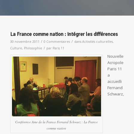
La France comme nation : intégrer les différences
/
/
30 novembre 2011
0 Commentaires
dans
Activités culturelles
,
/
Culture
,
Philosophie
par
Paris 11
Nouvelle
Acropole
Paris 11
a
accueilli
Fernand
Schwarz,
Conférence Ame de la France Fernand Schwarz : La France
comme nation