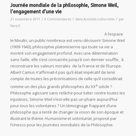
Journée mondiale de la philosophie, Simone Weil,
l’engagement d’une vie
/
/
/
21 novembre 2011
0 Commentaires
dans
Activités culturelles
par
Paris 5
À l’espace
le Moulin, un public nombreux est venu découvrir Simone Weil
(1909-1943), philosophie platonicienne qui toute sa vie a
montré son engagement profond. Avec une détermination
sans faille, elle s’est consacrée jusqu’à son dernier souffle, à
reconstruire les valeurs morales de la France et de l’Europe.
Albert Camus n’affirmait-il pas qu’il était impératif de tenir
compte de toutes les préconisations de celle qu’il considérait
e
comme un des plus grands philosophes du XX
siècle ?
Philosophe agissant sans relâche pour lutter contre toutes les
injustices, Simone Weil n’est-elle pas un phare aujourd’hui
pour tous les volontaires ? Un témoignage frappant d’une
philosophe qui a tenté de changer la vision de son époque et
illustrant le thème
Humanisme et volontariat
, proposé par
l’Unesco pour les Journées mondiales de la Philosophie.