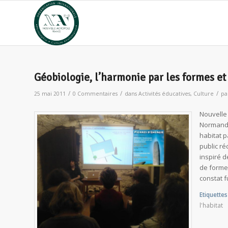
Géobiologie, l’harmonie par les formes et
/
/
/
25 mai 2011
0 Commentaires
dans
Activités éducatives
,
Culture
pa
Nouvelle 
Normandi
habitat p
public ré
inspiré d
de forme
constat f
Etiquettes 
l'habitat