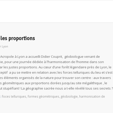
 les proportions
r
Lyon
Acropole à Lyon a accueilli Didier Couprit, géobiologue venant de
e, pour une journée dédiée à l’harmonisation de l’homme dans son
ar les justes proportions. Au cœur d’une forêt légendaire près de Lyon, le
ceptif a pu se mettre en relation avec les forces telluriques du lieu et s’est
es éléments organisés de la nature pour trouver son centre : aux travers
s géométriques aux proportions dorées jusqu’au site mégalithique , le
ut stupéfiant ! La géographie sacrée nous a t-elle révélé tous ses secrets ?
:
foces telluriques
,
formes géométriques
,
géobiologie
,
harmonisation de