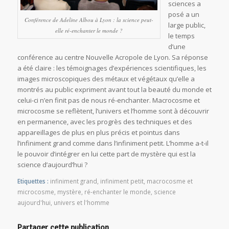
sciences a
posé a un
Conférence de Adeline Albou à Lyon : la science peut-
large public,
elle ré-enchanter le monde ?
le temps
d’une
conférence au centre Nouvelle Acropole de Lyon. Sa réponse
a été claire : les témoignages d’expériences scientifiques, les
images microscopiques des métaux et végétaux qu’elle a
montrés au public expriment avant tout la beauté du monde et
celui-ci n’en finit pas de nous ré-enchanter. Macrocosme et
microcosme se reflètent, l’univers et l’homme sont à découvrir
en permanence, avec les progrès des techniques et des
appareillages de plus en plus précis et pointus dans
l’infiniment grand comme dans l’infiniment petit. L’homme a-t-il
le pouvoir d’intégrer en lui cette part de mystère qui est la
science d’aujourd’hui ?
Etiquettes :
infiniment grand
,
infiniment petit
,
macrocosme et
microcosme
,
mystère
,
ré-enchanter le monde
,
science
aujourd'hui
,
univers et l'homme
Partager cette publication