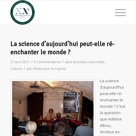
La science d’aujourd’hui peut-elle ré-
enchanter le monde ?
/
/
21 avril 2011
0 Commentaires
dans
Activités culturelles
,
/
Culture
par
Redacteur Acropolis
La science
d’aujourd’hui
peut-elle ré-
enchanter le
monde ? C’est
la question
que Adeline
Albou,
docteur es-