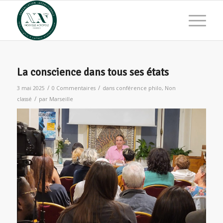
La conscience dans tous ses états
/
/
3 mai 2025
0 Commentaires
dans
conférence philo
,
Non
/
classé
par
Marseille