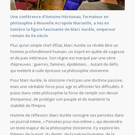
Une conférence d’Antoine Hérisseau, formateur en
philosophie à Nouvelle Acropole Marseille, a mis en
lumière la figure fascinante de Marc Aurèle, empereur
romain du IIe siècle.
Plus qu’un simple chef d’État, Marc Aurèle se révèle être un
homme profondément humain, un esprit en quête de sagesse
et de paix intérieure. Son règne est marqué par une série
d’épreuves : guerres, famines, épidémies… Autant de défis
qui mettent à rude épreuve sa philosophie stoïcienne.
Pour Marc Aurèle, le stoïcisme n’est pas une doctrine passive,
mais une véritable force pour agir et affronter les difficultés. Il
puise dans cette philosophie la force de remplir son devoir
d’empereur, de protéger son peuple et de maintenir la
stabilité de l’Empire.
Homme de réflexion, Marc Aurèle consigne ses pensées dans
un journal intime, « Pensées pour moi-même », qui deviendra
un texte majeur de la philosophie stoïcienne. Il y explore les
thèmes de la mort, du destin, de la nature humaine, de la