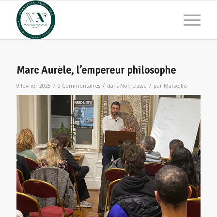
Marc Aurèle, l’empereur philosophe
/
/
/
9 février 2025
0 Commentaires
dans
Non classé
par
Marseille