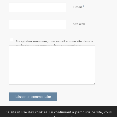
*
E-mail
Site web
Enregistrer mon nom, mon e-mail et mon site dans le
navigateur pour mon prochain commentaire.
Ce site utilise des cookies. En continuant à parcourir ce site, vous