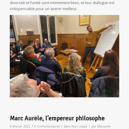
diversité et l’unité sont intimement liées, et leur dialogue est
indispensable pour un avenir meilleur.
Marc Aurèle, l’empereur philosophe
/
/
/
9 février 2025
0 Commentaires
dans
Non classé
par
Marseille