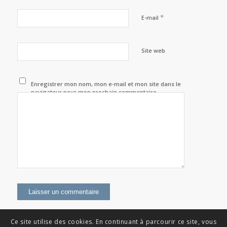
*
E-mail
Site web
Enregistrer mon nom, mon e-mail et mon site dans le
navigateur pour mon prochain commentaire.
Ce site utilise des cookies. En continuant à parcourir ce site, vous