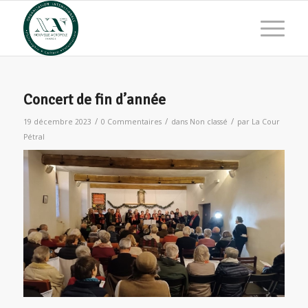
Concert de fin d’année
/
/
/
19 décembre 2023
0 Commentaires
dans
Non classé
par
La Cour
Pétral