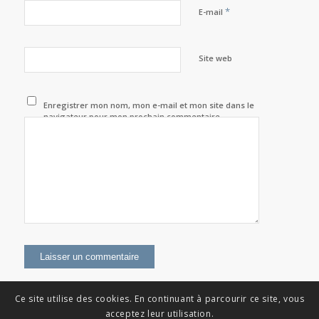
*
E-mail
Site web
Enregistrer mon nom, mon e-mail et mon site dans le
navigateur pour mon prochain commentaire.
Ce site utilise des cookies. En continuant à parcourir ce site, vous
acceptez leur utilisation.