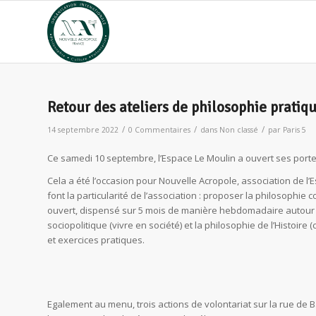
Retour des ateliers de philosophie pratiqu
/
/
/
14 septembre 2022
0 Commentaires
dans
Non classé
par
Paris 5
Ce samedi 10 septembre, l’Espace Le Moulin a ouvert ses porte
Cela a été l’occasion pour Nouvelle Acropole, association de l’
font la particularité de l’association : proposer la philosophi
ouvert, dispensé sur 5 mois de manière hebdomadaire autour de 
sociopolitique (vivre en société) et la philosophie de l’Histoir
et exercices pratiques.
Egalement au menu, trois actions de volontariat sur la rue de Ba