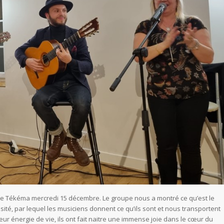
upe Tékéma mercredi 15 décembre. Le groupe nous a montré ce qu’est le
osité, par lequel les musiciens donnent ce qu’ils sont et nous transportent
leur énergie de vie, ils ont fait naitre une immense joie dans le cœur du