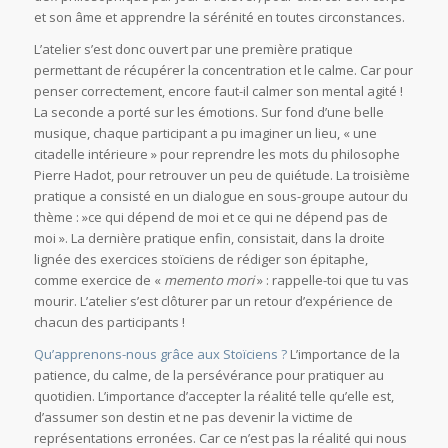
et son âme et apprendre la sérénité en toutes circonstances.
L’atelier s’est donc ouvert par une première pratique
permettant de récupérer la concentration et le calme. Car pour
penser correctement, encore faut-il calmer son mental agité !
La seconde a porté sur les émotions. Sur fond d’une belle
musique, chaque participant a pu imaginer un lieu, « une
citadelle intérieure » pour reprendre les mots du philosophe
Pierre Hadot, pour retrouver un peu de quiétude. La troisième
pratique a consisté en un dialogue en sous-groupe autour du
thème : »ce qui dépend de moi et ce qui ne dépend pas de
moi ». La dernière pratique enfin, consistait, dans la droite
lignée des exercices stoïciens de rédiger son épitaphe,
comme exercice de «
memento mori
» : rappelle-toi que tu vas
mourir. L’atelier s’est clôturer par un retour d’expérience de
chacun des participants !
Qu’apprenons-nous grâce aux Stoïciens ?
L’importance de la
patience, du calme, de la persévérance pour pratiquer au
quotidien. L’importance d’accepter la réalité telle qu’elle est,
d’assumer son destin et ne pas devenir la victime de
représentations erronées. Car ce n’est pas la réalité qui nous