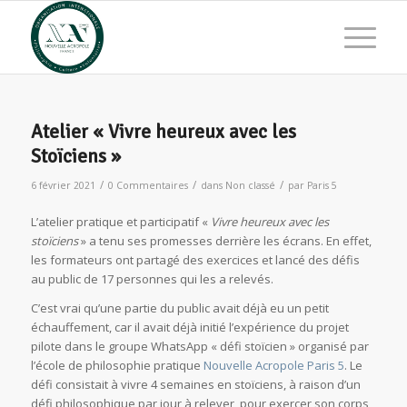
Atelier « Vivre heureux avec les
Stoïciens »
/
/
/
6 février 2021
0 Commentaires
dans
Non classé
par
Paris 5
L’atelier pratique et participatif «
Vivre heureux avec les
stoïciens
» a tenu ses promesses derrière les écrans. En effet,
les formateurs ont partagé des exercices et lancé des défis
au public de 17 personnes qui les a relevés.
C’est vrai qu’une partie du public avait déjà eu un petit
échauffement, car il avait déjà initié l’expérience du projet
pilote dans le groupe WhatsApp « défi stoïcien » organisé par
l’école de philosophie pratique
Nouvelle Acropole Paris 5
. Le
défi consistait à vivre 4 semaines en stoïciens, à raison d’un
défi philosophique par jour à relever, pour exercer son corps