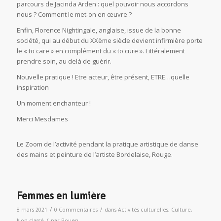
parcours de Jacinda Arden : quel pouvoir nous accordons
nous ? Comment le met-on en œuvre ?
Enfin, Florence Nightingale, anglaise, issue de la bonne
société, qui au début du XXème siècle devient infirmière porte
le « to care » en complément du « to cure ». Littéralement
prendre soin, au delà de guérir.
Nouvelle pratique ! Etre acteur, être présent, ETRE…quelle
inspiration
Un moment enchanteur !
Merci Mesdames
Le Zoom de l’activité pendant la pratique artistique de danse
des mains et peinture de l’artiste Bordelaise, Rouge.
Femmes en lumière
/
/
8 mars 2021
0 Commentaires
dans
Activités culturelles
,
Culture
,
/
Non classé
par
Rouen