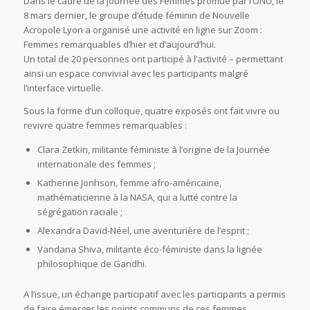
Dans le cadre de la journée des Femmes promue par l’ONU, le
8 mars dernier, le groupe d’étude féminin de Nouvelle
Acropole Lyon a organisé une activité en ligne sur Zoom :
Femmes remarquables d’hier et d’aujourd’hui.
Un total de 20 personnes ont participé à l’activité – permettant
ainsi un espace convivial avec les participants malgré
l’interface virtuelle.
Sous la forme d’un colloque, quatre exposés ont fait vivre ou
revivre quatre femmes remarquables :
Clara Zetkin, militante féministe à l’origine de la Journée
internationale des femmes ;
Katherine Jonhson, femme afro-américaine,
mathématicienne à la NASA, qui a lutté contre la
ségrégation raciale ;
Alexandra David-Néel, une aventurière de l’esprit ;
Vandana Shiva, militante éco-féministe dans la lignée
philosophique de Gandhi.
A l’issue, un échange participatif avec les participants a permis
de faire émerger les points communs de ces femmes