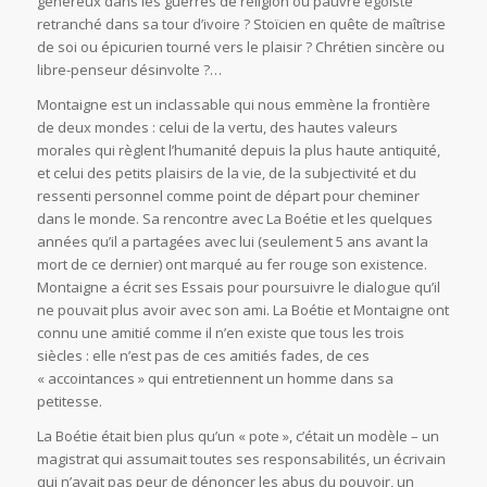
généreux dans les guerres de religion ou pauvre égoïste
retranché dans sa tour d’ivoire ? Stoïcien en quête de maîtrise
de soi ou épicurien tourné vers le plaisir ? Chrétien sincère ou
libre-penseur désinvolte ?…
Montaigne est un inclassable qui nous emmène la frontière
de deux mondes : celui de la vertu, des hautes valeurs
morales qui règlent l’humanité depuis la plus haute antiquité,
et celui des petits plaisirs de la vie, de la subjectivité et du
ressenti personnel comme point de départ pour cheminer
dans le monde. Sa rencontre avec La Boétie et les quelques
années qu’il a partagées avec lui (seulement 5 ans avant la
mort de ce dernier) ont marqué au fer rouge son existence.
Montaigne a écrit ses Essais pour poursuivre le dialogue qu’il
ne pouvait plus avoir avec son ami. La Boétie et Montaigne ont
connu une amitié comme il n’en existe que tous les trois
siècles : elle n’est pas de ces amitiés fades, de ces
« accointances » qui entretiennent un homme dans sa
petitesse.
La Boétie était bien plus qu’un « pote », c’était un modèle – un
magistrat qui assumait toutes ses responsabilités, un écrivain
qui n’avait pas peur de dénoncer les abus du pouvoir, un