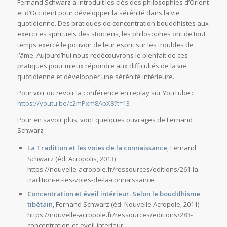
Fernand Schwarz a introduit les clés des philosophies d’Orient
et d’Occident pour développer la sérénité dans la vie
quotidienne. Des pratiques de concentration bouddhistes aux
exercices spirituels des stoïciens, les philosophes ont de tout
temps exercé le pouvoir de leur esprit sur les troubles de
l’âme. Aujourd’hui nous redécouvrons le bienfait de ces
pratiques pour mieux répondre aux difficultés de la vie
quotidienne et développer une sérénité intérieure.
Pour voir ou revoir la conférence en replay sur YouTube :
https://youtu.be/c2mPxm8ApX8?t=13
Pour en savoir plus, voici quelques ouvrages de Fernand
Schwarz :
La Tradition et les voies de la connaissance
, Fernand
Schwarz (éd. Acropolis, 2013)
https://nouvelle-acropole.fr/ressources/editions/261-la-
tradition-et-les-voies-de-la-connaissance
Concentration et éveil intérieur. Selon le bouddhisme
tibétain
, Fernand Schwarz (éd. Nouvelle Acropole, 2011)
https://nouvelle-acropole.fr/ressources/editions/283-
concentration-et-eveil-interieur