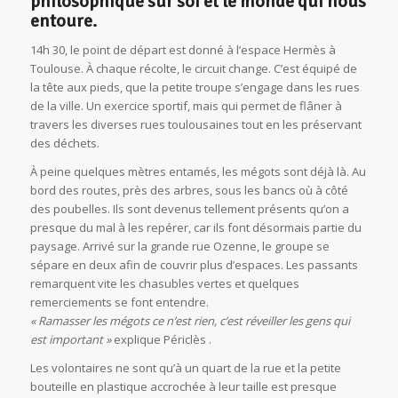
philosophique sur soi et le monde qui nous
entoure
.
14h 30, le point de départ est donné à l’espace Hermès à
Toulouse. À chaque récolte, le circuit change. C’est équipé de
la tête aux pieds, que la petite troupe s’engage dans les rues
de la ville. Un exercice sportif, mais qui permet de flâner à
travers les diverses rues toulousaines tout en les préservant
des déchets.
À peine quelques mètres entamés, les mégots sont déjà là. Au
bord des routes, près des arbres, sous les bancs où à côté
des poubelles. Ils sont devenus tellement présents qu’on a
presque du mal à les repérer, car ils font désormais partie du
paysage. Arrivé sur la grande rue Ozenne, le groupe se
sépare en deux afin de couvrir plus d’espaces. Les passants
remarquent vite les chasubles vertes et quelques
remerciements se font entendre.
« Ramasser les mégots ce n’est rien, c’est réveiller les gens qui
est important »
explique Périclès .
Les volontaires ne sont qu’à un quart de la rue et la petite
bouteille en plastique accrochée à leur taille est presque