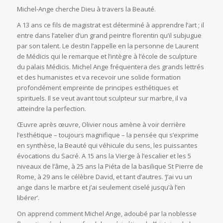
Michel-Ange cherche Dieu à travers la Beauté.
A 13 ans ce fils de magistrat est déterminé à apprendre l’art ; il
entre dans l’atelier d’un grand peintre florentin qu’il subjugue
par son talent. Le destin l’appelle en la personne de Laurent
de Médicis qui le remarque et l’intègre à l’école de sculpture
du palais Médicis. Michel Ange fréquentera des grands lettrés
et des humanistes et va recevoir une solide formation
profondément empreinte de principes esthétiques et
spirituels. Il se veut avant tout sculpteur sur marbre, il va
atteindre la perfection.
Œuvre après œuvre, Olivier nous amène à voir derrière
l’esthétique – toujours magnifique – la pensée qui s’exprime
en synthèse, la Beauté qui véhicule du sens, les puissantes
évocations du Sacré. A 15 ans la Vierge à l’escalier et les 5
niveaux de l’âme, à 25 ans la Piéta de la basilique St Pierre de
Rome, à 29 ans le célèbre David, et tant d’autres. ‘J’ai vu un
ange dans le marbre et j’ai seulement ciselé jusqu’à l’en
libérer’.
On apprend comment Michel Ange, adoubé par la noblesse