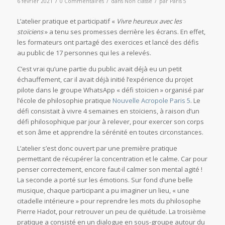
/
/
/
6 février 2021
0 Commentaires
dans
Non classé
par
Paris 5
L’atelier pratique et participatif «
Vivre heureux avec les
stoïciens
» a tenu ses promesses derrière les écrans. En effet,
les formateurs ont partagé des exercices et lancé des défis
au public de 17 personnes qui les a relevés.
C’est vrai qu’une partie du public avait déjà eu un petit
échauffement, car il avait déjà initié l’expérience du projet
pilote dans le groupe WhatsApp « défi stoïcien » organisé par
l’école de philosophie pratique
Nouvelle Acropole Paris 5
. Le
défi consistait à vivre 4 semaines en stoïciens, à raison d’un
défi philosophique par jour à relever, pour exercer son corps
et son âme et apprendre la sérénité en toutes circonstances.
L’atelier s’est donc ouvert par une première pratique
permettant de récupérer la concentration et le calme. Car pour
penser correctement, encore faut-il calmer son mental agité !
La seconde a porté sur les émotions. Sur fond d’une belle
musique, chaque participant a pu imaginer un lieu, « une
citadelle intérieure » pour reprendre les mots du philosophe
Pierre Hadot, pour retrouver un peu de quiétude. La troisième
pratique a consisté en un dialogue en sous-groupe autour du