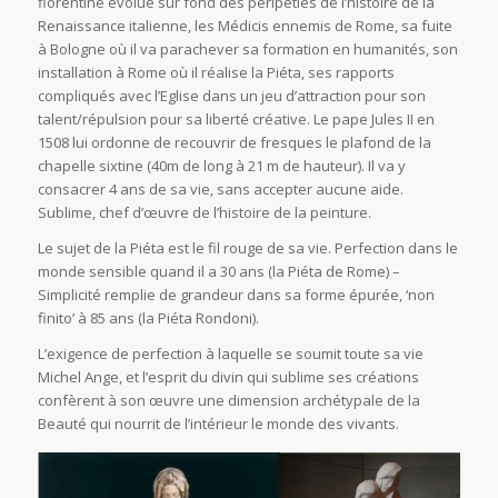
florentine évolue sur fond des péripéties de l’histoire de la
Renaissance italienne, les Médicis ennemis de Rome, sa fuite
à Bologne où il va parachever sa formation en humanités, son
installation à Rome où il réalise la Piéta, ses rapports
compliqués avec l’Eglise dans un jeu d’attraction pour son
talent/répulsion pour sa liberté créative. Le pape Jules II en
1508 lui ordonne de recouvrir de fresques le plafond de la
chapelle sixtine (40m de long à 21 m de hauteur). Il va y
consacrer 4 ans de sa vie, sans accepter aucune aide.
Sublime, chef d’œuvre de l’histoire de la peinture.
Le sujet de la Piéta est le fil rouge de sa vie. Perfection dans le
monde sensible quand il a 30 ans (la Piéta de Rome) –
Simplicité remplie de grandeur dans sa forme épurée, ‘non
finito’ à 85 ans (la Piéta Rondoni).
L’exigence de perfection à laquelle se soumit toute sa vie
Michel Ange, et l’esprit du divin qui sublime ses créations
confèrent à son œuvre une dimension archétypale de la
Beauté qui nourrit de l’intérieur le monde des vivants.