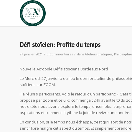
Défi stoïcien: Profite du temps
/
/
27 janvier 2021
0 Commentaires
dans
Ateliers pratiques
,
Philosophie
Nouvelle Acropole Défis stoïciens Bordeaux Nord
Le Mercredi 27 janvier a eu lieu le dernier atelier de philosop
stoïciens sur ZOOM.
Il a réuni 9 participants. Voici le retour d’un participant: « C’éta
proposé par zoom et celui-ci commençait 24h avant le t0 du zo
notre tête nous avons exploré le temps, ensemble…surprenant
aspirations et comment il rythme la joie de revivre une année.
En conclusion, si le temps nous échappe, c’est qu’il sort de not
sentir libre malgré cet aspect du temps. Et simplement prendre