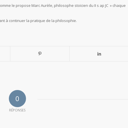
comme le propose Marc Aurèle, philosophe stoïcien du II s ap JC » chaque
ant à continuer la pratique de la philosophie.
0
RÉPONSES