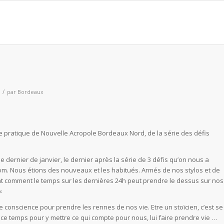
/
par
Bordeaux
hie pratique de Nouvelle Acropole Bordeaux Nord, de la série des défis
it le dernier de janvier, le dernier après la série de 3 défis qu’on nous a
om. Nous étions des nouveaux et les habitués. Armés de nos stylos et de
 comment le temps sur les dernières 24h peut prendre le dessus sur nos
 «
re conscience pour prendre les rennes de nos vie. Etre un stoïcien, c’est se
 ce temps pour y mettre ce qui compte pour nous, lui faire prendre vie …