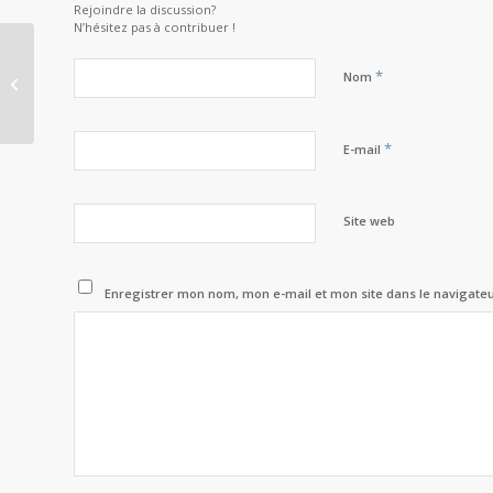
Rejoindre la discussion?
N’hésitez pas à contribuer !
*
Nom
Maraude citoyenne
*
E-mail
Site web
Enregistrer mon nom, mon e-mail et mon site dans le navigat