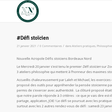
#Défi stoïcien
/
/
21 janvier 2021
0 Commentaires
dans
Ateliers pratiques
,
Philosophie
Nouvelle Acropole Défis stoïciens Bordeaux Nord
Le Mercredi 20 janvier s’est tenu le premier
Défi stoïcien
sur Zoo
3 ateliers philosophie qui mettent à l’honneur des maximes stoï
Accueillis chaleureusement par Laleh et Michael, les exercices
proposé des outils pour appréhender la pensée stoïcienne par
permis de s’exercer avec authenticité. La clôturé proposé était
que notre parole réponde à 3 critères : ce que je vais dire est-il bo
partage, application, JOIE ! Le défi se poursuit avec les pratiqu
surtout avec les 2 autres rendez-vous de défi : samedi 23 janvi