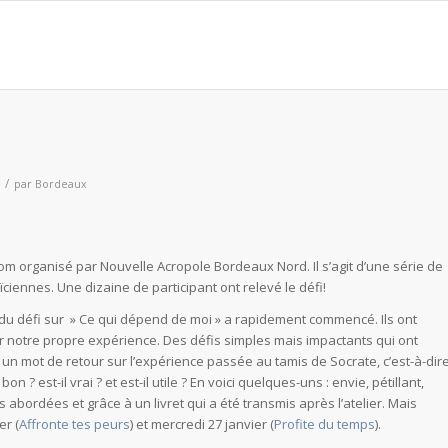
/
par
Bordeaux
m organisé par Nouvelle Acropole Bordeaux Nord. Il s’agit d’une série de
ciennes. Une dizaine de participant ont relevé le défi!
 du défi sur » Ce qui dépend de moi » a rapidement commencé. Ils ont
 notre propre expérience. Des défis simples mais impactants qui ont
 un mot de retour sur l’expérience passée au tamis de Socrate, c’est-à-dir
n ? est-il vrai ? et est-il utile ? En voici quelques-uns : envie, pétillant,
es abordées et grâce à un livret qui a été transmis après l’atelier. Mais
er (
Affronte tes peurs
) et mercredi 27 janvier (
Profite du temps
).