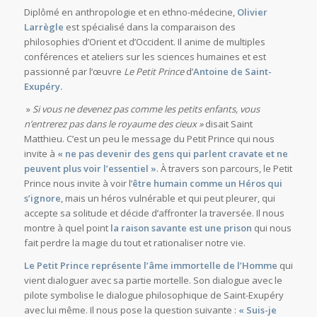
Diplômé en anthropologie et en ethno-médecine,
Olivier
Larrègle
est spécialisé dans la comparaison des
philosophies d’Orient et d’Occident. Il anime de multiples
conférences et ateliers sur les sciences humaines et est
passionné par l’œuvre
Le Petit Prince
d’
Antoine de Saint-
Exupéry.
»
Si vous ne devenez pas comme les petits enfants, vous
n’entrerez pas dans le royaume des cieux »
disait Saint
Matthieu. C’est un peu le message du Petit Prince qui nous
invite à
« ne pas devenir des gens qui parlent cravate et ne
peuvent plus voir l’essentiel »
. À travers son parcours, le Petit
Prince nous invite à voir l’
être humain comme un
H
éros qui
s’ignore
, mais un héros vulnérable et qui peut pleurer, qui
accepte sa solitude et décide d’affronter la traversée. Il nous
montre à quel point
la raison savante est une prison
qui nous
fait perdre la magie du tout et rationaliser notre vie.
Le Petit Prince représente l’âme immortelle de l’Homme
qui
vient dialoguer avec sa partie mortelle. Son dialogue avec le
pilote symbolise le dialogue philosophique de Saint-Exupéry
avec lui même. Il nous pose la question suivante :
« Suis-je