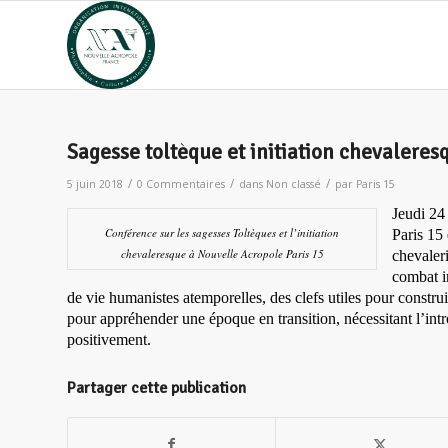
Sagesse toltèque et initiation chevaleres
/
/
/
5 juin 2018
0 Commentaires
dans
Non classé
par
Paris 15
Jeudi 24
Conférence sur les sagesses Toltèques et l’initiation
Paris 15 
chevaleresque à Nouvelle Acropole Paris 15
chevaler
combat i
de vie humanistes atemporelles, des clefs utiles pour constru
pour appréhender une époque en transition, nécessitant l’in
positivement.
Partager cette publication