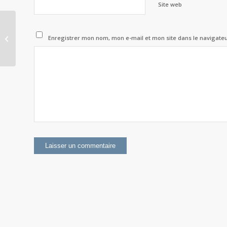
Site web
Helena P. Blavatsky : quels
Enregistrer mon nom, mon e-mail et mon site dans le navigat
enseignements pour aujourd’hui ?