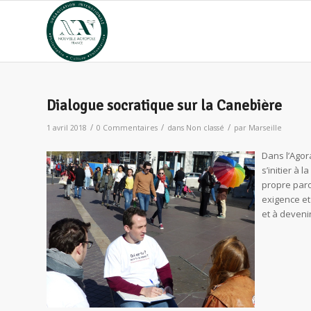
Dialogue socratique sur la Canebière
/
/
/
1 avril 2018
0 Commentaires
dans
Non classé
par
Marseille
Dans l’Agor
s’initier à 
propre paro
exigence et
et à deven