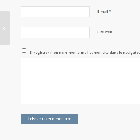
*
E-mail
Café Philo : « Faut-il cultiver le conflit
pour dialoguer ? »
Site web
Enregistrer mon nom, mon e-mail et mon site dans le navigat